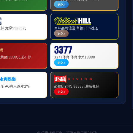
数学科学学院转专
2025年03月10日 21:19 曾忠
根据《必威西汉姆联官网全日制本科学生转专业管理办法
于做好2024-2025学年下学期全日制本科学生转专业
，结合数学科学学院实际，制定数学科学学院2025年
一、组织机构及职责
学院成立校内转专业工作领导小组，学院书记和院长
责人和系主任组成，人数不少于7人。工作领导小组负
确定各专业考核小组成员名单；负责审核各专业考核录