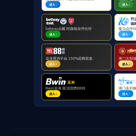
◆ 通知公告
数学科学学院关于2025年度研究生学
业奖学金评审结果的公示
必威西汉姆联官网数学科学学院2026
年接收优秀应届本科毕业生免试攻读
《关
硕士研究生复试录取实施细则
神
必威西汉姆联官网2025年大学生数学
竞赛获奖名单公布
关于公布2025年必威西汉姆联官网数
负
学建模竞赛获奖名单（公示稿）的通
责
知