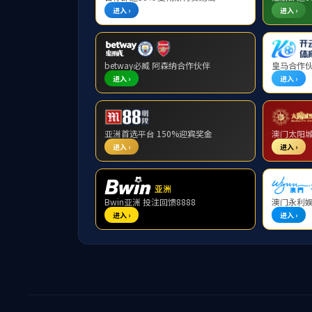
本科教学
研究生培养
优秀学子